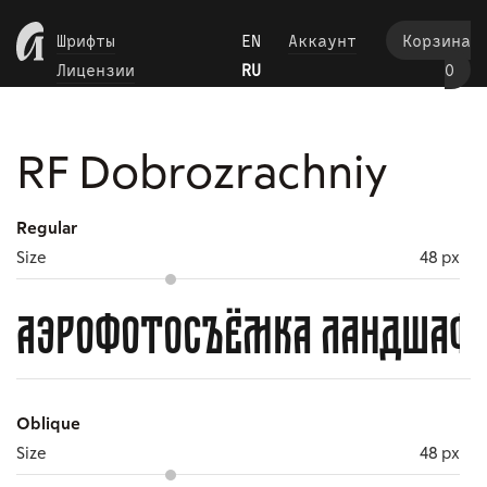
Пропустить
Шрифты
EN
Аккаунт
Корзина
Лицензии
RU
0
RF Dobrozrachniy
Regular
Size
48 px
Аэрофотосъёмка ландшафта
Oblique
Size
48 px