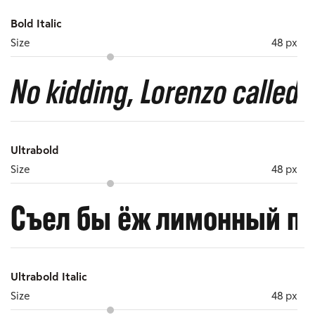
Bold Italic
Size
48 px
No kidding, Lorenzo called o
Ultrabold
Size
48 px
Съел бы ёж лимонный пь
Ultrabold Italic
Size
48 px