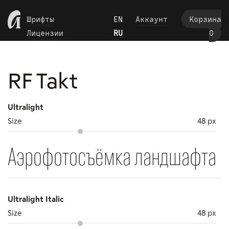
Пропустить
Шрифты
EN
Аккаунт
Корзина
Лицензии
RU
0
RF Takt
Ultralight
Size
48 px
Аэрофотосъёмка ландшафта уж
Ultralight Italic
Size
48 px