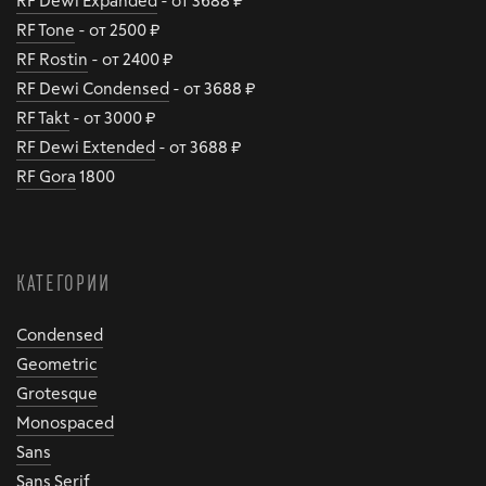
RF Tone
- от 2500 ₽
RF Rostin
- от 2400 ₽
RF Dewi Condensed
- от 3688 ₽
RF Takt
- от 3000 ₽
RF Dewi Extended
- от 3688 ₽
RF Gora
1800
КАТЕГОРИИ
Condensed
Geometric
Grotesque
Monospaced
Sans
Sans Serif