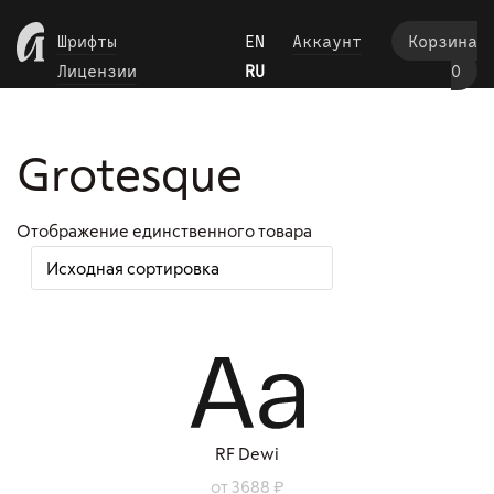
Пропустить
Шрифты
EN
Аккаунт
Корзина
Лицензии
RU
0
Grotesque
Отображение единственного товара
RF Dewi
от 3688 ₽