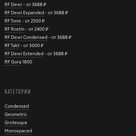
RF Dewi
- от 3688 ₽
RF Dewi Expanded
- от 3688 ₽
RF Tone
- от 2500 ₽
RF Rostin
- от 2400 ₽
RF Dewi Condensed
- от 3688 ₽
RF Takt
- от 3000 ₽
RF Dewi Extended
- от 3688 ₽
RF Gora
1800
КАТЕГОРИИ
Condensed
Geometric
Grotesque
Monospaced