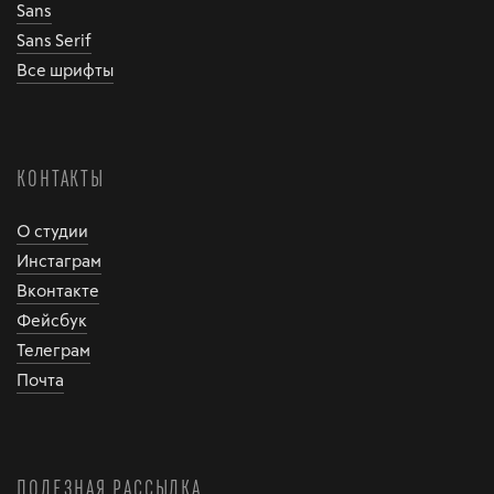
Sans
Sans Serif
Все шрифты
КОНТАКТЫ
О студии
Инстаграм
Вконтакте
Фейсбук
Телеграм
Почта
ПОЛЕЗНАЯ РАССЫЛКА