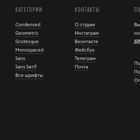
КАТЕГОРИИ
КОНТАКТЫ
П
Condensed
О студии
Вы
Geometric
Инстаграм
но
Grotesque
Вконтакте
Monospaced
Фейсбук
Sans
Телеграм
По
Sans Serif
Почта
По
Все шрифты
Оп